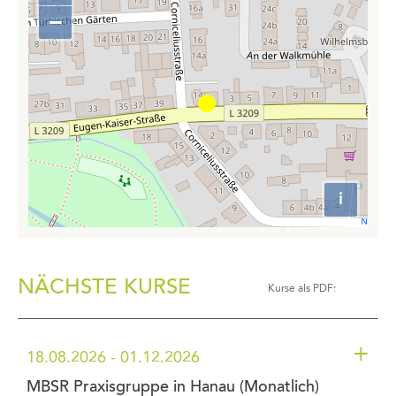
in
−
Zoom
out
i
Attributio
NÄCHSTE KURSE
Kurse als PDF:
+
18.08.2026 - 01.12.2026
MBSR Praxisgruppe in Hanau (Monatlich)