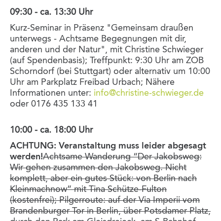
09:30 - ca. 13:30 Uhr
Kurz-Seminar in Präsenz "Gemeinsam draußen
unterwegs - Achtsame Begegnungen mit dir,
anderen und der Natur", mit Christine Schwieger
(auf Spendenbasis); Treffpunkt: 9:30 Uhr am ZOB
Schorndorf (bei Stuttgart) oder alternativ um 10:00
Uhr am Parkplatz Freibad Urbach; Nähere
Informationen unter:
info@christine-schwieger.de
oder 0176 435 133 41
10:00 - ca. 18:00 Uhr
ACHTUNG: Veranstaltung muss leider abgesagt
werden!
Achtsame Wanderung “Der Jakobsweg:
Wir gehen zusammen den Jakobsweg. Nicht
komplett, aber ein gutes Stück: von Berlin nach
Kleinmachnow” mit Tina Schütze-Fulton
(kostenfrei); Pilgerroute: auf der Via Imperii vom
Brandenburger Tor in Berlin, über Potsdamer Platz,