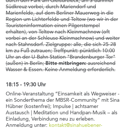
durch den Park am Gleisdreieck, am S-Bahnhof
Südkreuz vorbei, durch Mariendorf und
Marienfelde, auf dem Berliner Mauerweg in die
Region um Lichterfelde und Teltow (wo wir in der
Touristeninformation einen Pilgerstempel
erhalten), von Teltow nach Kleinmachnow (oft
vorbei an der Schleuse Kleinmachnow) und weiter
nach Stahnsdorf. Zielgruppe: alle, die sich 25-28
km zu Fuß zutrauen; Treffpunkt: pünktlich 10:00
Uhr an der U-Bahn Station "Brandenburger Tor"
(außen) in Berlin;
Bitte mitbringen:
ausreichend
Wasser & Essen. Keine Anmeldung erforderlich.
18:15 - 19:30 Uhr
Online-Veranstaltung “Einsamkeit als Wegweiser -
ein Sonderthema der MBSR-Community” mit Sina
Hübner (kostenfrei); Impulse | achtsamer
Austausch | Meditation und Handpan-Musik – als
Einladung, Verbindung neu zu erleben.
Anmeldung unter:
kontakt@sinahuebener-