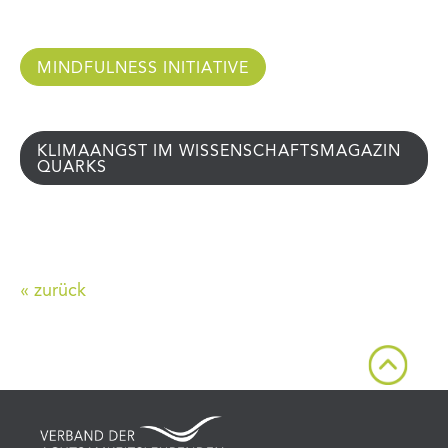
MINDFULNESS INITIATIVE
KLIMAANGST IM WISSENSCHAFTSMAGAZIN
QUARKS
« zurück