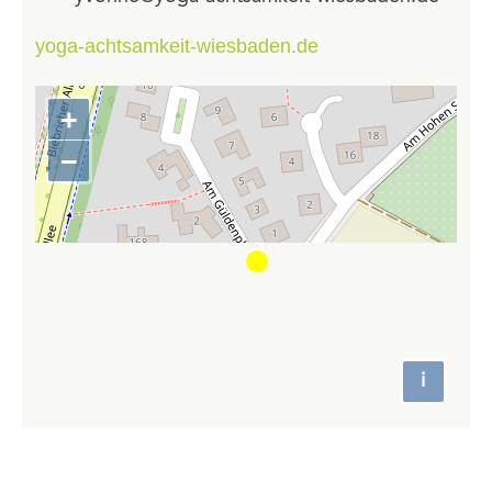
yoga-achtsamkeit-wiesbaden.de
+
Zoom
in
−
Zoom
out
i
Attributio