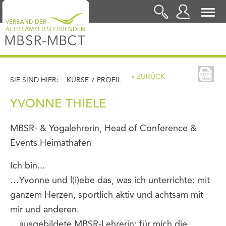
LOGIN
« ZURÜCK
SIE SIND HIER:
KURSE
/
PROFIL
YVONNE THIELE
MBSR- & Yogalehrerin, Head of Conference &
Events Heimathafen
Ich bin...
…Yvonne und l(i)ebe das, was ich unterrichte: mit
ganzem Herzen, sportlich aktiv und achtsam mit
mir und anderen.
…ausgebildete MBSR-Lehrerin: für mich die