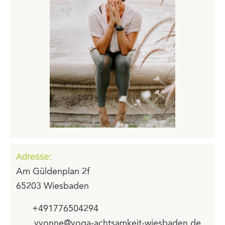
Adresse:
Am Güldenplan 2f
65203 Wiesbaden
+491776504294
yvonne@yoga-achtsamkeit-wiesbaden.de