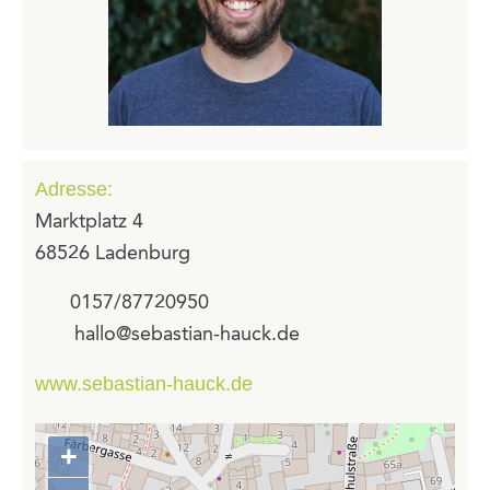
Adresse:
Marktplatz 4
68526 Ladenburg
0157/87720950
hallo@sebastian-hauck.de
www.sebastian-hauck.de
+
Zoom
in