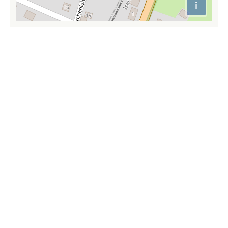
i
Attributio