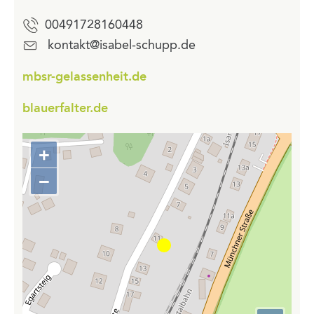
00491728160448
kontakt@isabel-schupp.de
mbsr-gelassenheit.de
blauerfalter.de
+
Zoom
in
−
Zoom
out