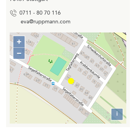
0711 - 80 70 116
eva@ruppmann.com
+
Zoom
in
−
Zoom
out
i
Attributio