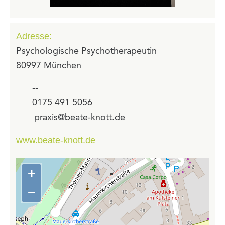
Adresse:
Psychologische Psychotherapeutin
80997 München
--
0175 491 5056
praxis@beate-knott.de
www.beate-knott.de
+
Zoom
in
−
Zoom
out