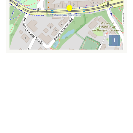
i
Attributio