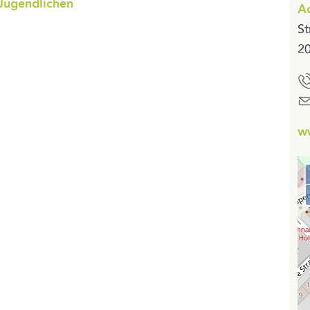
 Jugendlichen
Ad
St
2
w