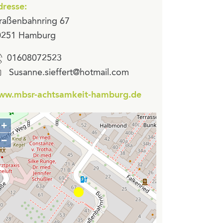
resse:
raßenbahnring 67
0251 Hamburg
01608072523
Susanne.sieffert@hotmail.com
ww.mbsr-achtsamkeit-hamburg.de
+
Zoom
−
in
Zoom
out