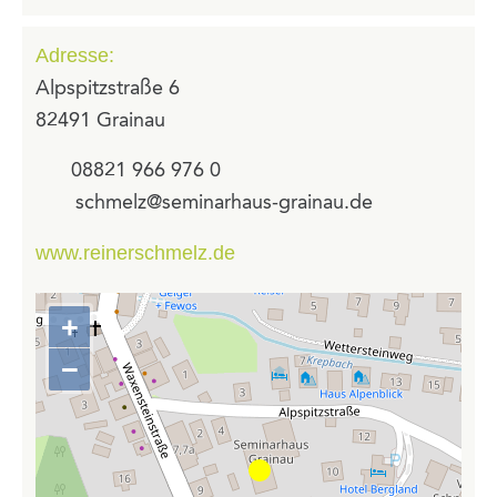
Adresse:
Alpspitzstraße 6
82491 Grainau
08821 966 976 0
schmelz@seminarhaus-grainau.de
www.reinerschmelz.de
+
Zoom
in
−
Zoom
out