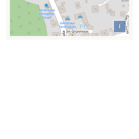
i
Attributio