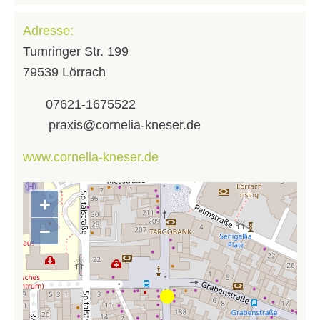
Adresse:
Tumringer Str. 199
79539 Lörrach
07621-1675522
praxis@cornelia-kneser.de
www.cornelia-kneser.de
+
Zoom
in
−
Zoom
out