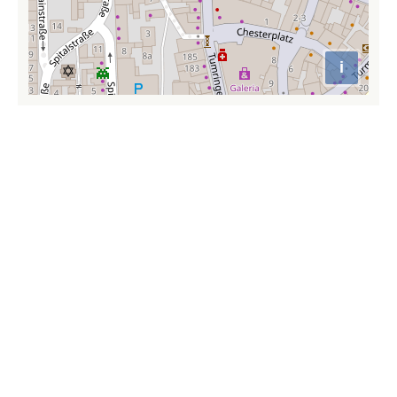
i
Attributio