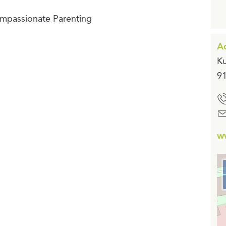
ompassionate Parenting
Ad
Ku
91
ww