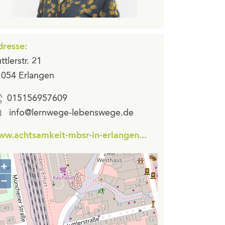
resse:
ttlerstr. 21
054 Erlangen
015156957609
info@lernwege-lebenswege.de
w.achtsamkeit-mbsr-in-erlangen...
+
Zoom
−
in
Zoom
out