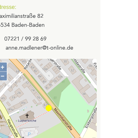
resse:
ximilianstraße 82
6534 Baden-Baden
07221 / 99 28 69
anne.madlener@t-online.de
+
Zoom
−
in
Zoom
out