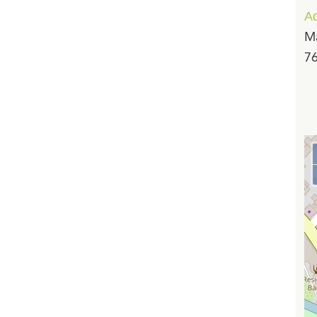
Ad
Ma
7