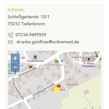
Adresse:
Schloßgartenstr. 10/1
75233 Tiefenbronn
07234-9499559
dr.anke.goldfuss@onlinemed.de
+
Zoom
in
−
Zoom
out